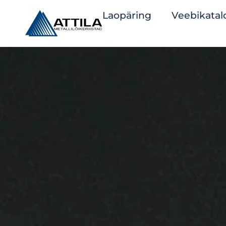
Laopäring
Veebikatal